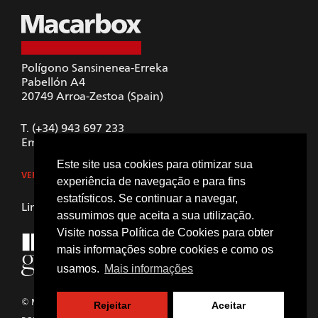
Polígono Sansinenea-Erreka
Pabellón A4
20749
Arroa-Zestoa (Spain)
T.
(+34) 943 697 233
Email.
macarbox@macarbox.com
Este site usa cookies para otimizar sua
VER NO GOOGLE MAPS
experiência de navegação e para fins
estatísticos. Se continuar a navegar,
LinkedIn
assumimos que aceita a sua utilização.
Visite nossa
Política de Cookies
para obter
mais informações sobre cookies e como os
usamos.
Mais informações
© Macarbox, S. L. U. Todos os direitos reservados
Rejeitar
Aceitar