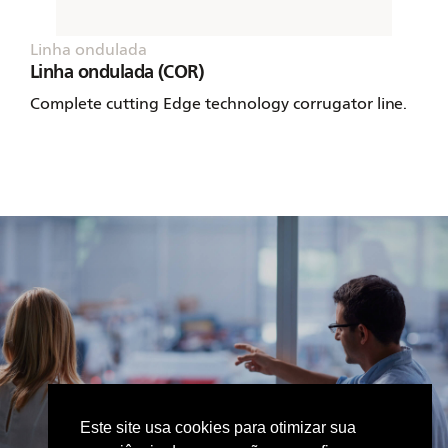
Linha ondulada
L
Linha ondulada (COR)
F
Complete cutting Edge technology corrugator line.
I
s
c
Este site usa cookies para otimizar sua