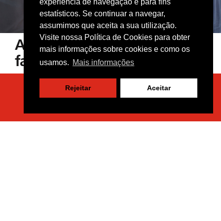
experiência de navegação e para fins
estatísticos. Se continuar a navegar,
assumimos que aceita a sua utilização.
Visite nossa
Política de Cookies
para obter
A alta tecnologia de
mais informações sobre cookies e como os
fabricação
da Macarbox
usamos.
Mais informações
garante uma ampla gama de
Visite uma máquina em qualquer
Rejeitar
Aceitar
aplicações.
parte do mundo
Nossa empresa