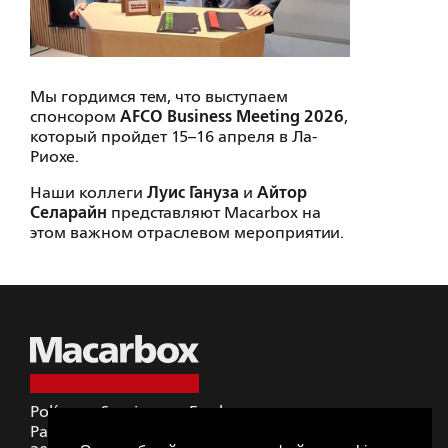
Мы гордимся тем, что выступаем
спонсором
AFCO Business Meeting 2026
,
который пройдет 15–16 апреля в Ла-
Риохе.
Наши коллеги
Луис Гануза
и
Айтор
Селарайн
представляют Macarbox на
этом важном отраслевом мероприятии.
Polígono Sansinenea-Erreka
Pabellón A4