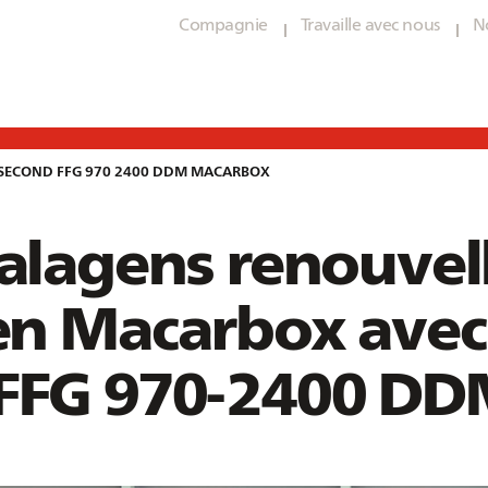
Compagnie
Travaille avec nous
N
 SECOND FFG 970 2400 DDM MACARBOX
duleuse
Ligne de transformation
Maintenance préventive
Pièces de rechange
alagens renouvell
Retrofits
Support technique / 
se (COR)
Combiné Flexo Folder Gluer (F
Découpeuse Rotative (RDC)
en Macarbox avec
our
Modules pour
FFG 970-2400 D
uleuse
Ligne de transformation