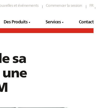
ouvelles et événements
Commencer la session
FR
Des Produits
Services
Contact
Ligne numérique
Ingénierie – Solutions clés en main
e sa
Helpdesk
Formation du personnel
FG)
AQUA Machine Impression
technique
Numérique
 une
LUX Machine Découpe au Laser
Modules pour
DM
Ligne numérique