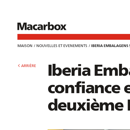
MAISON
NOUVELLES ET EVENEMENTS
IBERIA EMBALAGENS
Des
Services
Ligne On
Produits
Iberia Emb
ARRIÈRE
Onduleu
confiance 
Modules p
deuxième 
Ligne Ond