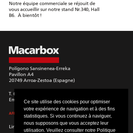
Notre équipe commerciale se réjouit de
vous accueillir sur notre stand Nr.340, Hall
B6. À bientôt !
Polígono Sansinenea-Erreka
Pavillon A4
20749
Arroa-Zestoa (Espagne)
T.
(+34) 943 697 233
Email.
macarbox@macarbox.com
Ce site utilise des cookies pour optimiser
votre expérience de navigation et à des fins
AFFICHER DANS GOOGLE MAPS
statistiques. Si vous continuez à naviguer,
nous supposons que vous acceptez leur
LinkedIn
utilisation. Veuillez consulter notre
Politique