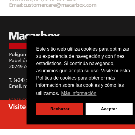
Email:
customercare@macarbox.com
Este sitio web utiliza cookies para optimizar
Polígono Sansinenea-Erreka
su experiencia de navegación y con fines
Pabellón A4
estadísticos. Si continúa navegando,
20749
Arroa-Zestoa (España)
asumimos que acepta su uso. Visite nuestra
Política de cookies
para obtener más
T.
(+34) 943 697 233
información sobre las cookies y cómo las
Email.
macarbox@macarbox.com
utilizamos.
Más información
VER EN GOOGLE MAPS
Visite una máquina en cualquier parte d
Rechazar
Aceptar
LinkedIn
mundo